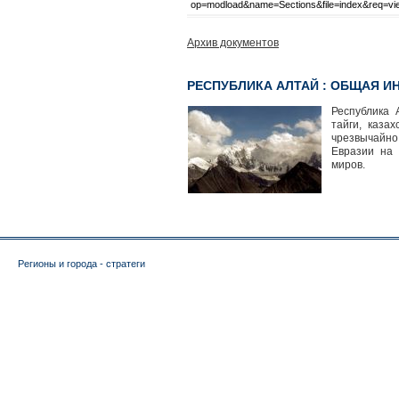
op=modload&name=Sections&file=index&req=vie
Архив документов
РЕСПУБЛИКА АЛТАЙ : ОБЩАЯ 
Республика 
тайги, каза
чрезвычайн
Евразии на 
миров.
Регионы и города - стратеги