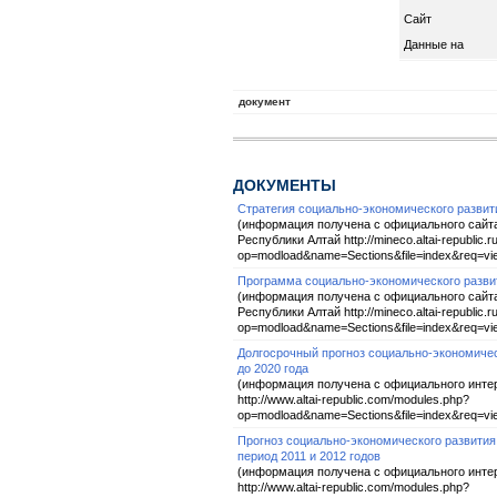
Сайт
Данные на
документ
ДОКУМЕНТЫ
Стратегия социально-экономического развити
(информация получена с официального сайт
Республики Алтай http://mineco.altai-republic.
op=modload&name=Sections&file=index&req=vie
Программа социально-экономического развити
(информация получена с официального сайт
Республики Алтай http://mineco.altai-republic.
op=modload&name=Sections&file=index&req=vie
Долгосрочный прогноз социально-экономичес
до 2020 года
(информация получена с официального инте
http://www.altai-republic.com/modules.php?
op=modload&name=Sections&file=index&req=vie
Прогноз социально-экономического развития 
период 2011 и 2012 годов
(информация получена с официального инте
http://www.altai-republic.com/modules.php?